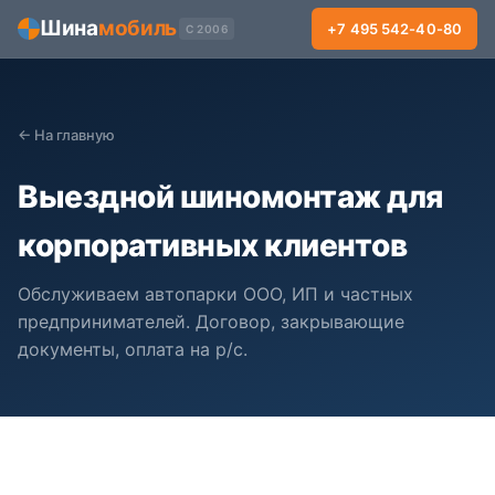
Шина
мобиль
+7 495 542-40-80
С 2006
← На главную
Выездной шиномонтаж для
корпоративных клиентов
Обслуживаем автопарки ООО, ИП и частных
предпринимателей. Договор, закрывающие
документы, оплата на р/с.